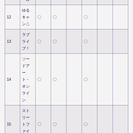
ゆる
12
キャ
〇
〇
〇
ン△
ラブ
13
ライ
〇
〇
〇
ブ！
ソー
ドア
ー
14
ト・
〇
〇
〇
オン
ライ
ン
スト
リー
15
トフ
〇
〇
〇
ァイ