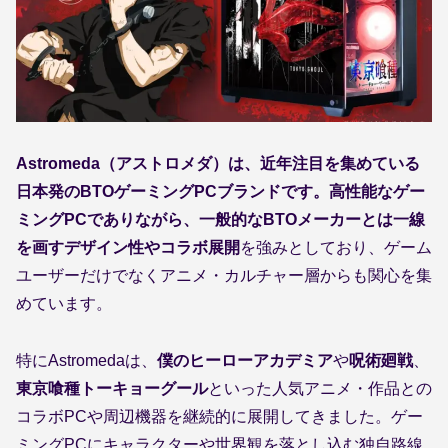
Astromeda（アストロメダ）は、近年注目を集めている
日本発のBTOゲーミングPCブランドです。高性能なゲー
ミングPCでありながら、一般的なBTOメーカーとは一線
を画すデザイン性やコラボ展開
を強みとしており、ゲーム
ユーザーだけでなくアニメ・カルチャー層からも関心を集
めています。
特にAstromedaは、
僕のヒーローアカデミア
や
呪術廻戦
、
東京喰種トーキョーグール
といった人気アニメ・作品との
コラボPCや周辺機器を継続的に展開してきました。ゲー
ミングPCにキャラクターや世界観を落とし込む独自路線