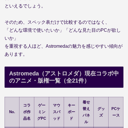
といえるでしょう。
そのため、スペック表だけで比較するのではなく、
「どんな環境で使いたいか」「どんな見た目のPCが欲し
いか」
を重視する人ほど、Astromedaの魅力を感じやすい傾向が
あります。
Astromeda（アストロメダ）現在コラボ中
のアニメ・版権一覧（全21件）
着せ
コラ
ゲー
マウ
キー
替え
グッ
PCケ
No.
ボ作
ミン
スパ
ボー
パネ
ズ
ース
品名
グPC
ッド
ド
ル