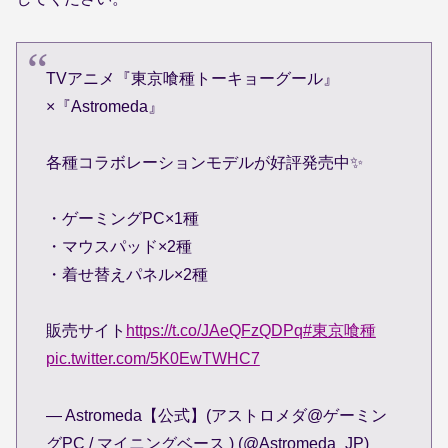
TVアニメ『東京喰種トーキョーグール』
×『Astromeda』
各種コラボレーションモデルが好評発売中✨
・ゲーミングPC×1種
・マウスパッド×2種
・着せ替えパネル×2種
販売サイト
https://t.co/JAeQFzQDPq
#東京喰種
pic.twitter.com/5K0EwTWHC7
— Astromeda【公式】(アストロメダ@ゲーミン
グPC / マイニングベース ) (@Astromeda_JP)