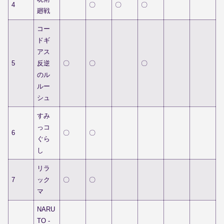
4
〇
〇
〇
廻戦
コー
ドギ
アス
5
反逆
〇
〇
〇
のル
ルー
シュ
すみ
っコ
6
〇
〇
ぐら
し
リラ
7
ック
〇
〇
マ
NARU
TO -