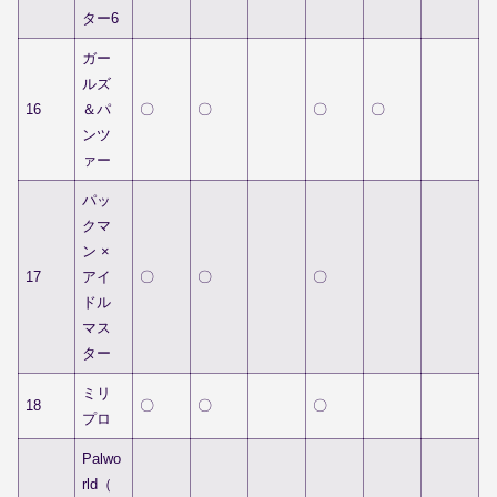
ター6
ガー
ルズ
16
＆パ
〇
〇
〇
〇
ンツ
ァー
パッ
クマ
ン ×
17
アイ
〇
〇
〇
ドル
マス
ター
ミリ
18
〇
〇
〇
プロ
Palwo
rld（