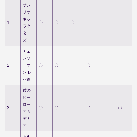
サン
リオ
キャ
1
〇
〇
〇
ラク
ター
ズ
チェ
ンソ
2
ーマ
〇
〇
〇
ン レ
ゼ篇
僕の
ヒー
ロー
3
〇
〇
〇
〇
アカ
デミ
ア
呪術