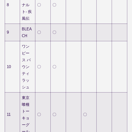
8
ナル
〇
〇
ト- 疾
風伝
BLEA
9
〇
〇
CH
ワン
ピー
ス バ
10
ウン
〇
〇
ティ
ラッ
シュ
東京
喰種
トー
11
〇
〇
〇
キョ
ーグ
ール