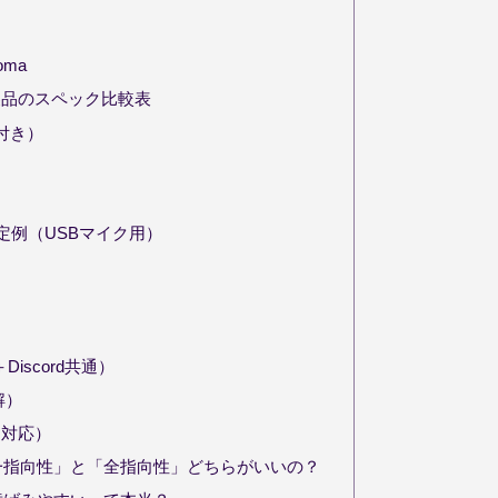
oma
製品のスペック比較表
解付き）
定例（USBマイク用）
iscord共通）
解）
タ対応）
単一指向性」と「全指向性」どちらがいいの？