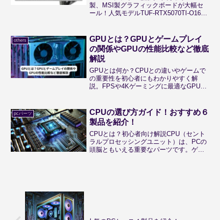
GAMING
製、MSI製グラフィックボードが大幅セ
ール！人気モデルTUF-RTX5070TI-O16G-
GAMINGをはじめとして27％と大幅な値
下げ。ゲーミングpc組み換えやこれから
ゲーミングpcを制作しようとしている方
GPUとは？GPUとゲームプレイ
others
必見！
の関係やGPUの性能比較など徹底
解説
GPUとは何か？CPUとの違いやゲームで
の重要性を初心者にもわかりやすく解
説。FPSや4Kゲーミングに最適なGPU選
びのポイントも紹介。
CPUの選び方ガイド！おすすめ６
pcパーツ
製品を紹介！
CPUとは？初心者向け解説CPU（セント
ラルプロセッシングユニット）は、PCの
頭脳ともいえる重要なパーツです。ゲー
ムの処理速度やパフォーマンスに直結
し、快適なプレイ体験を支える役割を果
たします。この記事では、ライトゲーマ
ー向け、一般ゲーマー...