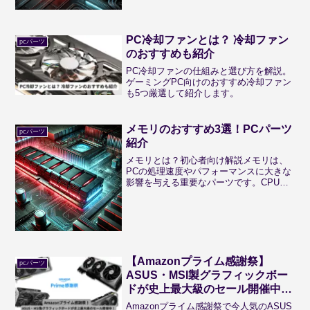
させ、電力不足や過電流...
PC冷却ファンとは？ 冷却ファン
pcパーツ
のおすすめも紹介
PC冷却ファンの仕組みと選び方を解説。
ゲーミングPC向けのおすすめ冷却ファン
も5つ厳選して紹介します。
メモリのおすすめ3選！PCパーツ
pcパーツ
紹介
メモリとは？初心者向け解説メモリは、
PCの処理速度やパフォーマンスに大きな
影響を与える重要なパーツです。CPUや
ストレージと連携し、一時的にデータを
保管することで、プログラムやアプリケ
ーションの動作をスムーズにします。ゲ
ームや動画編集、マル...
【Amazonプライム感謝祭】
pcパーツ
ASUS・MSI製グラフィックボー
ドが史上最大級のセール開催中！
｜TUF-RTX5070TI-O16G-
Amazonプライム感謝祭で今人気のASUS