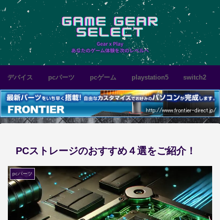
デバイス
pcパーツ
pcゲーム
playstation5
switch2
PCストレージのおすすめ４選をご紹介！
pcパーツ