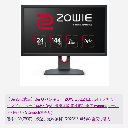
【BenQ公式店】BenQ ベンキュー ZOWIE XL2411K 24インチ ゲー
ミングモニター 144Hz DyAc機能搭載 高速応答速度 esports(シール
ド別売り・S.Switch別売り)
価格：39,780円（税込、送料無料) (2025/1/10時点)
楽天で購入