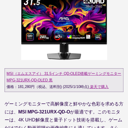
MSI（エムエスアイ） 31.5インチ QD-OLED搭載ゲーミングモニター
MPG-321URX-QD-OLED 黒
価格：181,280円（税込、送料別) (2025/1/10時点)
楽天で購入
ゲーミングモニターで高解像度と鮮やかな色彩を求める方
には、
MSI MPG-321URX-QD-O
が最適です。このモニタ
ーは、4K UHD解像度と量子ドット技術を搭載し、ゲーム
だけでなく動画視聴や画像編集にも適しています。さら