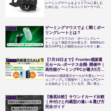
レーシングゲームをよりリアルに楽しむ
ためには、ハンドルコントローラーの導
入が欠かせません。ステアリングの感触
やペダルの反応など、実車に近い操作感
を得られる製品を選ぶことで、ゲーム体
験が大幅に向上します。ハ...
ゲーミングマウスでよく聞くポー
デバイス
リングレートとは？
ゲーミングマウスの「ポーリングレー
ト」とは？測定方法や変え方、8000Hzの
実力やFPSとの相性をわかりやすく解
説！
【7月18日まで】Frontier感謝還
デバイス
元セール -ボーナス全開- 開催中｜
高性能ゲーミングPCが最大5万円
引き！
Frontierの感謝還元セールが今週もバージ
ョンアップして開催中！これからPCゲー
ムを始めようとしている方、買い替えを
考えている方はこのFrontierのセールでお
得に購入しましょう！
【徹底比較】サウンドカード比較
デバイス
｜外付けと内蔵型の違い＆選び方
完全ガイド