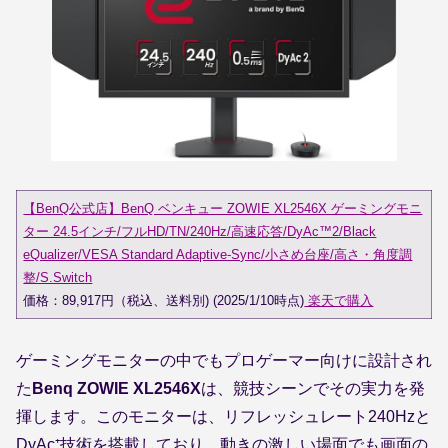
【BenQ公式店】BenQ ベンキュー ZOWIE XL2546X ゲーミングモニ
ター 24.5インチ/フルHD/TN/240Hz/高速応答/DyAc™2/Black
eQualizer/VESA Standard Adaptive-Sync/小さめ台座/高さ・角度調
整/S.Switch
価格：89,917円（税込、送料別) (2025/1/10時点)
楽天で購入
ゲーミングモニターの中でもプロゲーマー向けに設計され
た
Benq ZOWIE XL2546X
は、競技シーンでその実力を発
揮します。このモニターは、リフレッシュレート240Hzと
DyAc⁺技術を搭載しており、動きの激しい場面でも画面の