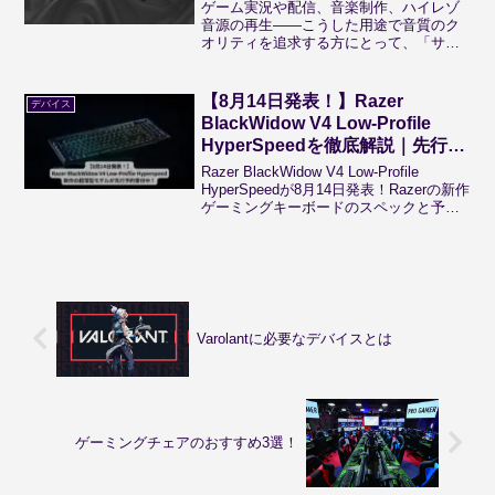
ゲーム実況や配信、音楽制作、ハイレゾ
音源の再生――こうした用途で音質のク
オリティを追求する方にとって、「サウ
ンドカードの導入」は避けて通れない選
択肢です。中でもよく議論されるのが、
外付け型と内蔵型どちらのサウンドカー
【8月14日発表！】Razer
デバイス
ドを選ぶべきかという問題...
BlackWidow V4 Low-Profile
HyperSpeedを徹底解説｜先行予
約情報も！
Razer BlackWidow V4 Low-Profile
HyperSpeedが8月14日発表！Razerの新作
ゲーミングキーボードのスペックと予約
情報を詳しく解説！
Varolantに必要なデバイスとは
ゲーミングチェアのおすすめ3選！